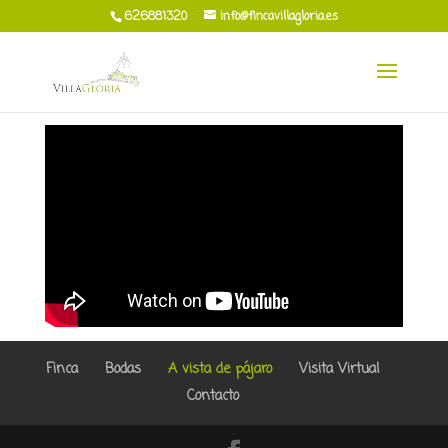
626881320
info@fincavillagloria.es
Finca
Bodas
A vista de pájaro
Visita Virtual
Contacto